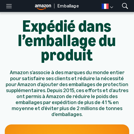
Emballage
M
A
e
f
Expédié dans
n
f
u
i
c
l’emballage du
h
e
produit
r
l
a
r
Amazon s’associe à des marques du monde entier
e
pour satisfaire ses clients et réduire la nécessité
c
pour Amazon d’ajouter des emballages de protection
h
supplémentaires. Depuis 2015, ces efforts et d’autres
e
ont permis à Amazon de réduire le poids des
r
emballages par expédition de plus de 41 % en
c
moyenne et d’éviter plus de 2 millions de tonnes
h
d’emballages.
e