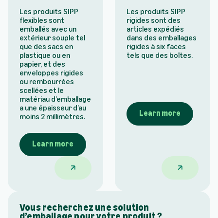
Les produits SIPP
Les produits SIPP
flexibles sont
rigides sont des
emballés avec un
articles expédiés
extérieur souple tel
dans des emballages
que des sacs en
rigides à six faces
plastique ou en
tels que des boîtes.
papier, et des
enveloppes rigides
ou rembourrées
scellées et le
matériau d’emballage
a une épaisseur d’au
Learn more
moins 2 millimètres.
Learn more
Expéditions flexibles dans des emballages d
Navires rigi
Vous recherchez une solution
d’emballage pour votre produit ?