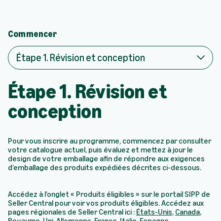
i
v
e
Commencer
z
-
Étape 1. Révision et conception
v
o
u
Étape 1. Révision et
s
a
conception
u
S
I
P
Pour vous inscrire au programme, commencez par consulter
P
votre catalogue actuel, puis évaluez et mettez à jour le
design de votre emballage afin de répondre aux exigences
d’emballage des produits expédiées décrites ci-dessous.
Accédez à l’onglet « Produits éligibles » sur le portail SIPP de
Seller Central pour voir vos produits éligibles. Accédez aux
pages régionales de Seller Central ici :
États-Unis
,
Canada
,
Royaume-Uni
,
Allemagne
,
France
,
Italie
,
Espagne
.