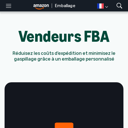
Emballage
M
A
e
f
n
f
u
i
Vendeurs FBA
c
h
e
r
Réduisez les coûts d’expédition et minimisez le
l
gaspillage grâce à un emballage personnalisé
a
r
e
c
h
e
r
c
h
e