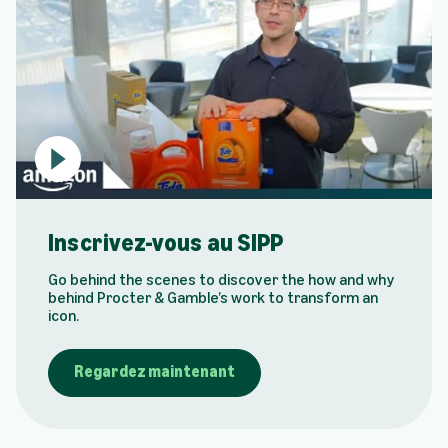
P
l
a
y
Inscrivez-vous au SIPP
v
i
Go behind the scenes to discover the how and why
d
behind Procter & Gamble’s work to transform an
e
icon.
o
:
I
Regardez maintenant
n
s
c
r