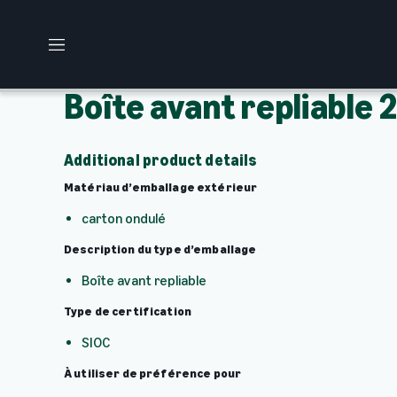
M
e
n
Boîte avant repliable 
u
Additional product details
Matériau d’emballage extérieur
carton ondulé
Description du type d’emballage
Boîte avant repliable
Type de certification
SIOC
À utiliser de préférence pour