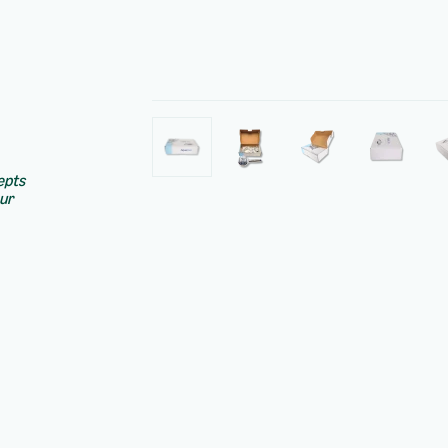
epts
ur